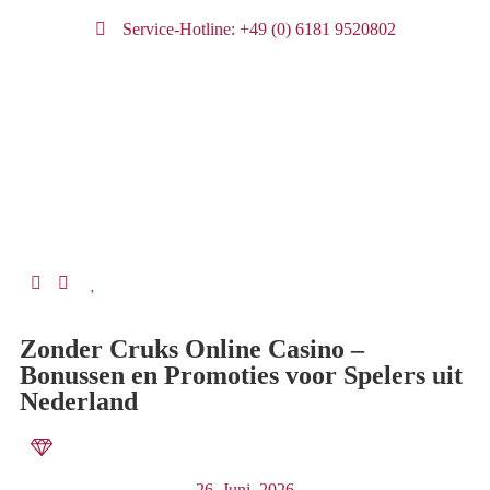
Service-Hotline: +49 (0) 6181 9520802
Zonder Cruks Online Casino –
Bonussen en Promoties voor Spelers uit
Nederland
26. Juni, 2026