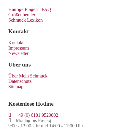
Häufige Fragen - FAQ
Größenberater
Schmuck Lexikon
Kontakt
Kontakt
Impressum
Newsletter
Über uns
Über Mein Schmuck
Datenschutz
Sitemap
Kostenlose Hotline
+49 (0) 6181 9520802
Montag bis Freitag
9:00 - 13:00 Uhr und 14:00 - 17:00 Uhr