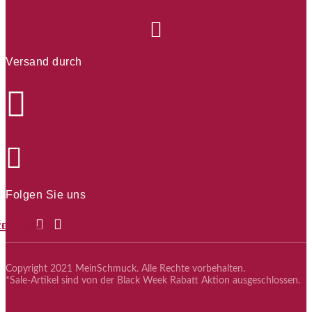
Versand durch
Folgen Sie uns
cebook
Instagram
Copyright 2021 MeinSchmuck. Alle Rechte vorbehalten.
*Sale-Artikel sind von der Black Week Rabatt Aktion ausgeschlossen.