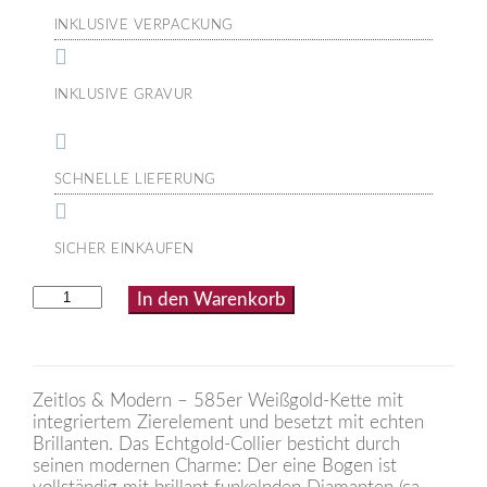
INKLUSIVE VERPACKUNG
INKLUSIVE GRAVUR
SCHNELLE LIEFERUNG
SICHER EINKAUFEN
Weißgold-
In den Warenkorb
Kette
mit
integriertem
Zierelement
und
Zeitlos & Modern – 585er Weißgold-Kette mit
besetzt
integriertem Zierelement und besetzt mit echten
mit
Brillanten. Das Echtgold-Collier besticht durch
Diamanten
seinen modernen Charme: Der eine Bogen ist
Menge