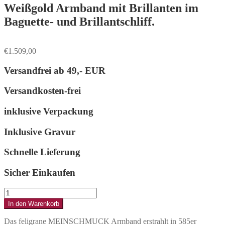
Weißgold Armband mit Brillanten im
Baguette- und Brillantschliff.
€
1.509,00
Versandfrei ab
49,- EUR
Versandkosten-frei
inklusive Verpackung
Inklusive Gravur
Schnelle Lieferung
Sicher Einkaufen
Weißgold
Armband
In den Warenkorb
mit
Brillanten
Das feligrane MEINSCHMUCK Armband erstrahlt in 585er