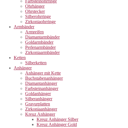
Farbsteinohrringe
Ohrhänger
Ohrstecker
Silberohrringe
Zirkoniaohrringe
Armbänder
Armreifen
Diamantarmbänder
Goldarmbänder
Perlenarmbänder
Zirkoniaarmbänder
Ketten
Silberketten
Anhänger
Anhänger mit Kette
Buchstabenanhänger
Diamantanhänger
Farbsteinanhänger
Goldanhänger
Silberanhänger
Gravurplatten
Zirkoniaanhänger
Kreuz Anhänger
Kreuz Anhänger Silber
Kreuz Anhänger Gold