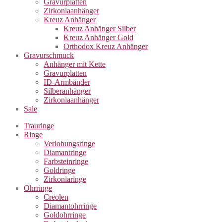
Gravurplatten
Zirkoniaanhänger
Kreuz Anhänger
Kreuz Anhänger Silber
Kreuz Anhänger Gold
Orthodox Kreuz Anhänger
Gravurschmuck
Anhänger mit Kette
Gravurplatten
ID-Armbänder
Silberanhänger
Zirkoniaanhänger
Sale
Trauringe
Ringe
Verlobungsringe
Diamantringe
Farbsteinringe
Goldringe
Zirkoniaringe
Ohrringe
Creolen
Diamantohrringe
Goldohrringe