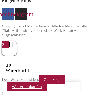
Folgen Sie uns
acebook
Instagram
Copyright 2021 MeinSchmuck. Alle Rechte vorbehalten.
*Sale-Artikel sind von der Black Week Rabatt Aktion
ausgeschlossen.
0
0
Warenkorb
Dein Warenkorb ist leer.
Zum Shop
Weiter einkaufen