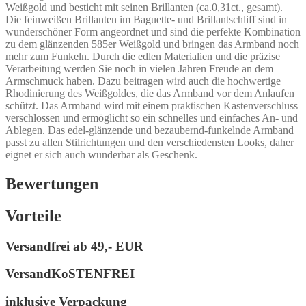
im
Weißgold und besticht mit seinen Brillanten (ca.0,31ct., gesamt).
Baguette-
Die feinweißen Brillanten im Baguette- und Brillantschliff sind in
und
wunderschöner Form angeordnet und sind die perfekte Kombination
Brillantschliff.
zu dem glänzenden 585er Weißgold und bringen das Armband noch
Menge
mehr zum Funkeln. Durch die edlen Materialien und die präzise
Verarbeitung werden Sie noch in vielen Jahren Freude an dem
Armschmuck haben. Dazu beitragen wird auch die hochwertige
Rhodinierung des Weißgoldes, die das Armband vor dem Anlaufen
schützt. Das Armband wird mit einem praktischen Kastenverschluss
verschlossen und ermöglicht so ein schnelles und einfaches An- und
Ablegen. Das edel-glänzende und bezaubernd-funkelnde Armband
passt zu allen Stilrichtungen und den verschiedensten Looks, daher
eignet er sich auch wunderbar als Geschenk.
Bewertungen
Vorteile
Versandfrei ab
49,- EUR
VersandKoSTENFREI
inklusive Verpackung