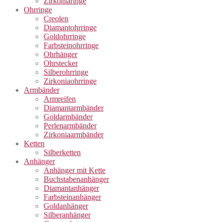
Zirkoniaringe
Ohrringe
Creolen
Diamantohrringe
Goldohrringe
Farbsteinohrringe
Ohrhänger
Ohrstecker
Silberohrringe
Zirkoniaohrringe
Armbänder
Armreifen
Diamantarmbänder
Goldarmbänder
Perlenarmbänder
Zirkoniaarmbänder
Ketten
Silberketten
Anhänger
Anhänger mit Kette
Buchstabenanhänger
Diamantanhänger
Farbsteinanhänger
Goldanhänger
Silberanhänger