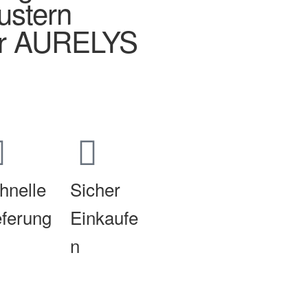
ustern
ber AURELYS
hnelle
Sicher
eferung
Einkaufe
n