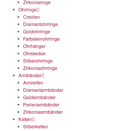
Zirkoniaringe
Ohrringe
Creolen
Diamantohrringe
Goldohrringe
Farbsteinohrringe
Ohrhänger
Ohrstecker
Silberohrringe
Zirkoniaohrringe
Armbänder
Armreifen
Diamantarmbänder
Goldarmbänder
Perlenarmbänder
Zirkoniaarmbänder
Ketten
Silberketten