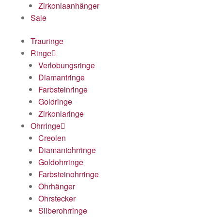
Zirkoniaanhänger
Sale
Trauringe
Ringe
Verlobungsringe
Diamantringe
Farbsteinringe
Goldringe
Zirkoniaringe
Ohrringe
Creolen
Diamantohrringe
Goldohrringe
Farbsteinohrringe
Ohrhänger
Ohrstecker
Silberohrringe