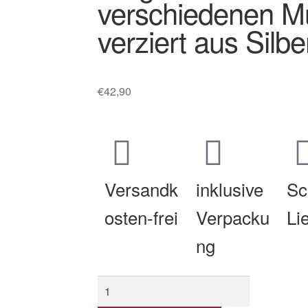
verschiedenen M
verziert aus Sil
€
42,90
Versandk
inklusive
Sc
osten-frei
Verpacku
Li
ng