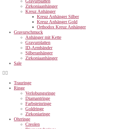
Gravurplatten
Zirkoniaanhänger
Kreuz Anhänger
Kreuz Anhänger Silber
Kreuz Anhänger Gold
Orthodox Kreuz Anhänger
Gravurschmuck
Anhänger mit Kette
Gravurplatten
ID-Armbänder
Silberanhänger
Zirkoniaanhänger
Sale
Trauringe
Ringe
Verlobungsringe
Diamantringe
Farbsteinringe
Goldringe
Zirkoniaringe
Ohrringe
Creolen