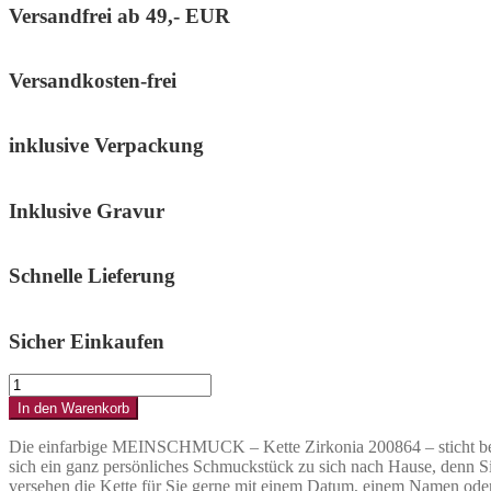
Versandfrei ab
49,- EUR
Versandkosten-frei
inklusive Verpackung
Inklusive Gravur
Schnelle Lieferung
Sicher Einkaufen
Vergoldete
Kette
In den Warenkorb
mit
kreisrunden
Die einfarbige MEINSCHMUCK – Kette Zirkonia 200864 – sticht besond
Zirkonia
sich ein ganz persönliches Schmuckstück zu sich nach Hause, denn Si
AUREORBIA
versehen die Kette für Sie gerne mit einem Datum, einem Namen oder 