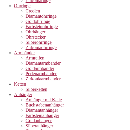
Zirkoniaringe
Ohrringe
Creolen
Diamantohrringe
Goldohrringe
Farbsteinohrringe
Ohrhänger
Ohrstecker
Silberohrringe
Zirkoniaohrringe
Armbänder
Armreifen
Diamantarmbänder
Goldarmbänder
Perlenarmbänder
Zirkoniaarmbänder
Ketten
Silberketten
Anhänger
Anhänger mit Kette
Buchstabenanhänger
Diamantanhänger
Farbsteinanhänger
Goldanhänger
Silberanhänger