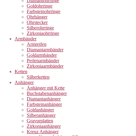
Diamantohrringe
Goldohrringe
Farbsteinohrringe
Ohrhänger
Ohrstecker
Silberohrringe
Zirkoniaohrringe
Armbänder
Armreifen
Diamantarmbänder
Goldarmbänder
Perlenarmbänder
Zirkoniaarmbänder
Ketten
Silberketten
Anhänger
Anhänger mit Kette
Buchstabenanhänger
Diamantanhänger
Farbsteinanhänger
Goldanhänger
Silberanhänger
Gravurplatten
Zirkoniaanhänger
Kreuz Anhänger