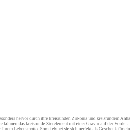
ers hervor durch ihre kreisrunden Zirkonia und kreisrundem Anhänger
e können das kreisrunde Zierelement mit einer Gravur auf der Vorder- 
Ihrem Lebensmotto. Somit eignet sie sich perfekt als Geschenk für ein