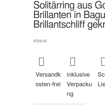
Solitärring aus G
Brillanten in Bag
Brillantschliff gek
€
529,00
Versandk
inklusive
Sc
osten-frei
Verpacku
Li
ng