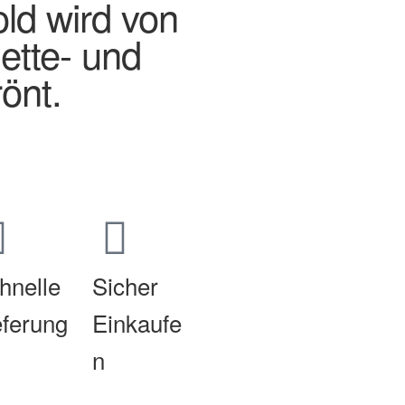
old wird von
uette- und
rönt.
hnelle
Sicher
eferung
Einkaufe
n