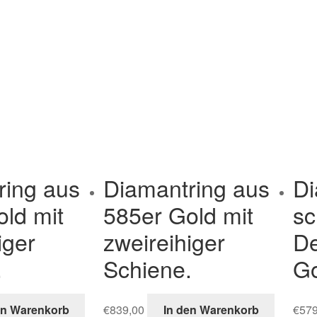
ring aus
Diamantring aus
Di
ld mit
585er Gold mit
sc
iger
zweireihiger
De
.
Schiene.
Go
en Warenkorb
€
839,00
In den Warenkorb
€
579