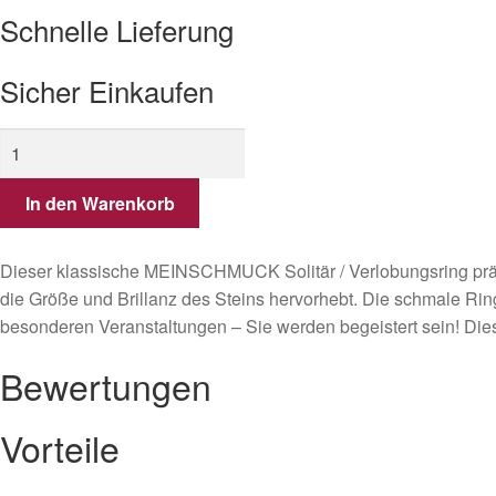
Schnelle Lieferung
Sicher Einkaufen
Solitär
/
Verlobungsring
In den Warenkorb
aus
585er
Dieser klassische MEINSCHMUCK Solitär / Verlobungsring präse
Gold
die Größe und Brillanz des Steins hervorhebt. Die schmale Rin
mit
besonderen Veranstaltungen – Sie werden begeistert sein! Dies
Brillant
Menge
Bewertungen
Vorteile