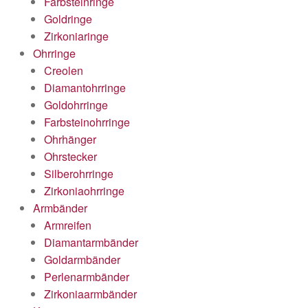
Farbsteinringe
Goldringe
Zirkoniaringe
Ohrringe
Creolen
Diamantohrringe
Goldohrringe
Farbsteinohrringe
Ohrhänger
Ohrstecker
Silberohrringe
Zirkoniaohrringe
Armbänder
Armreifen
Diamantarmbänder
Goldarmbänder
Perlenarmbänder
Zirkoniaarmbänder