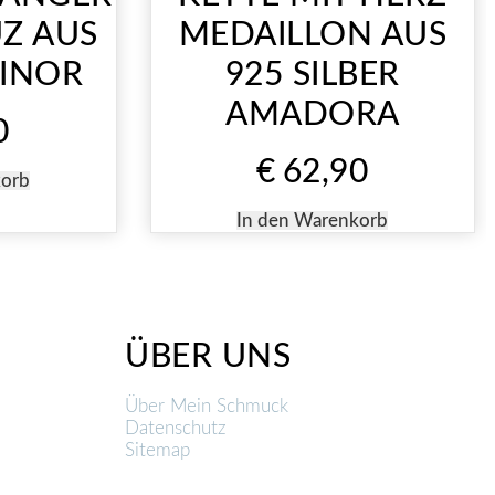
UZ AUS
MEDAILLON AUS
VINOR
925 SILBER
AMADORA
0
€
62,90
korb
In den Warenkorb
ÜBER UNS
Über Mein Schmuck
Datenschutz
Sitemap