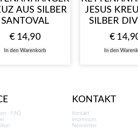
UZ AUS SILBER
JESUS KRE
SANTOVAL
SILBER DI
€
14,90
€
14,9
In den Warenkorb
In den Waren
CE
KONTAKT
gen - FAQ
Kontakt
er
Impressum
ikon
Newsletter