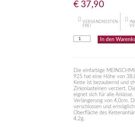
€
37,90
VERSANDKOSTEN-
IN
FREI
V
In den Warenk
Die einfarbige MEINSCHMUC
925 hat eine Höhe von 38,
Kette ist bezaubernd und sty
Zirkoniasteinen verziert. D
eignet sich für alle Anläss
Verlängerung von 4,0cm. Di
verschlossen und ermöglicht
Oberfläche des Kettenanhän
4,2g.