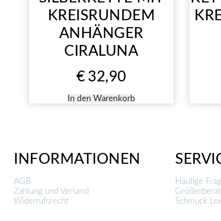
KREISRUNDEM
KRE
ANHÄNGER
CIRALUNA
€
32,90
In den Warenkorb
INFORMATIONEN
SERVI
AGB
Häufige Fra
Zahlung und Versand
Größenberat
Widerrufsrecht
Schmuck Lex