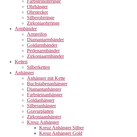
Farbsteinohrringe
Ohrhänger
Ohrstecker
Silberohrringe
Zirkoniaohrringe
Armbänder
Armreifen
Diamantarmbänder
Goldarmbänder
Perlenarmbänder
Zirkoniaarmbänder
Ketten
Silberketten
Anhänger
Anhänger mit Kette
Buchstabenanhänger
Diamantanhänger
Farbsteinanhänger
Goldanhänger
Silberanhänger
Gravurplatten
Zirkoniaanhänger
Kreuz Anhänger
Kreuz Anhänger Silber
Kreuz Anhänger Gold