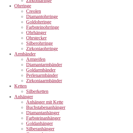
Zirkoniaringe
Ohrringe
Creolen
Diamantohrringe
Goldohrringe
Farbsteinohrringe
Ohrhänger
Ohrstecker
Silberohrringe
Zirkoniaohrringe
Armbänder
Armreifen
Diamantarmbänder
Goldarmbänder
Perlenarmbänder
Zirkoniaarmbänder
Ketten
Silberketten
Anhänger
Anhänger mit Kette
Buchstabenanhänger
Diamantanhänger
Farbsteinanhänger
Goldanhänger
Silberanhänger