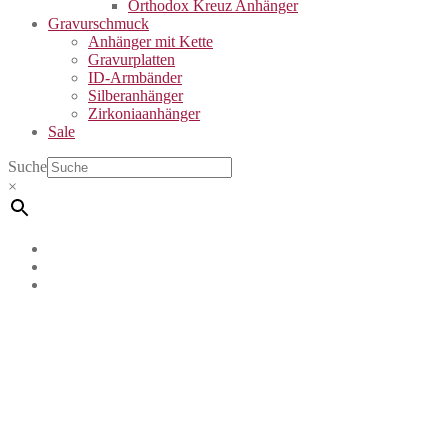
Orthodox Kreuz Anhänger
Gravurschmuck
Anhänger mit Kette
Gravurplatten
ID-Armbänder
Silberanhänger
Zirkoniaanhänger
Sale
Suche
×