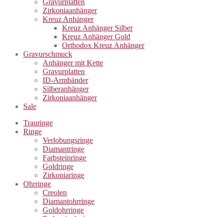
Gravurplatten
Zirkoniaanhänger
Kreuz Anhänger
Kreuz Anhänger Silber
Kreuz Anhänger Gold
Orthodox Kreuz Anhänger
Gravurschmuck
Anhänger mit Kette
Gravurplatten
ID-Armbänder
Silberanhänger
Zirkoniaanhänger
Sale
Trauringe
Ringe
Verlobungsringe
Diamantringe
Farbsteinringe
Goldringe
Zirkoniaringe
Ohrringe
Creolen
Diamantohrringe
Goldohrringe