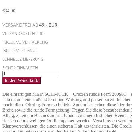
€
34,90
VERSANDFREI AB
49,- EUR
VERSANDKOSTEN-FREI
INKLUSIVE VERPACKUNG
INKLUSIVE GRAVUR
SCHNELLE LIEFERUNG
SICHER EINKAUFEN
Runde
Creolen
In den Warenkorb
Ohrringe
aus
Silber
Die einfarbigen MEINSCHMUCK – Creolen runde Form 200905 – sind
ORBILIA
haben auch eine äußerst feminine Wirkung und passen zu zahlreiche
Menge
macht diese Ohrring-Form so beliebt. Zudem bestechen diese hier d
Breite sowie die runde Formgebung. Tragen Sie diese bezaubernden 
Alltag, zu einem Businessoutfit als auch zu einem festlichen Event – S
sie sich dem jeweiligen Outfit anpassen werden. Verschlossen werden
Klappverschlüssen, die einen sicheren Halt gewährleisten. Die Creo
2,5 cm. Du bekommst sie in den Farben Silber, Rot und Gold.