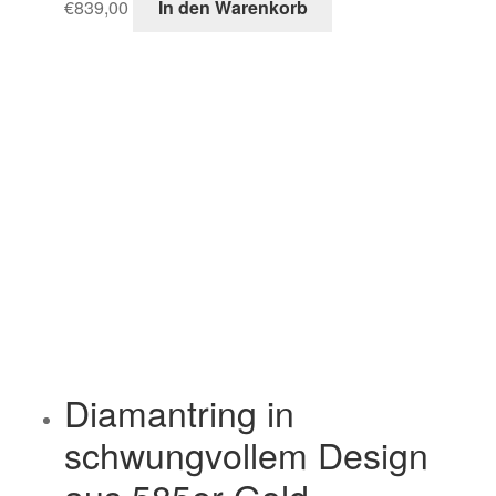
€
839,00
In den Warenkorb
Diamantring in
schwungvollem Design
aus 585er Gold.