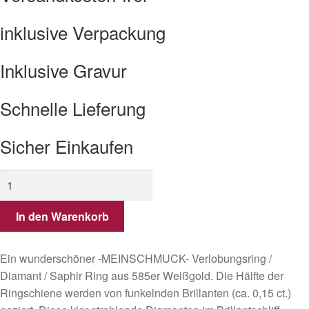
inklusive Verpackung
Inklusive Gravur
Schnelle Lieferung
Sicher Einkaufen
Ring
mit
Saphir
In den Warenkorb
aus
585er
Ein wunderschöner -MEINSCHMUCK- Verlobungsring /
Weißgold
Diamant / Saphir Ring aus 585er Weißgold. Die Hälfte der
und
Ringschiene werden von funkelnden Brillanten (ca. 0,15 ct.)
Brillanten.