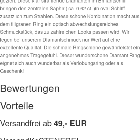
geziert. Diese klar strahlende Diamanten im Brillantschliff
Menge
bringen den zentralen Saphir ( ca. 0,62 ct. )in oval Schliff
zusätzlich zum Strahlen. Diese schöne Kombination macht aus
dem filigranen Ring ein optisch abwechslungsreiches
Schmuckstück, das zu zahlreichen Looks passen wird. Wir
legen bei unserem Diamantschmuck nur Wert auf eine
exzellente Qualität. Die schmale Ringschiene gewährleistet ein
angenehmes Tragegefühl. Dieser wunderschöne Diamant Ring
eignet sich auch wunderbar als Verlobungsring oder als
Geschenk!
Bewertungen
Vorteile
Versandfrei ab
49,- EUR