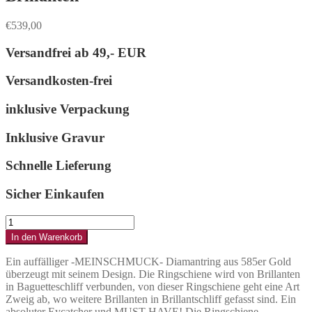
€
539,00
Versandfrei ab
49,- EUR
Versandkosten-frei
inklusive Verpackung
Inklusive Gravur
Schnelle Lieferung
Sicher Einkaufen
Ring
aus
In den Warenkorb
Gold
als
Ein auffälliger -MEINSCHMUCK- Diamantring aus 585er Gold
Zweigmotiv
überzeugt mit seinem Design. Die Ringschiene wird von Brillanten
mit
in Baguetteschliff verbunden, von dieser Ringschiene geht eine Art
Brillanten
Zweig ab, wo weitere Brillanten in Brillantschliff gefasst sind. Ein
Menge
absoluter Eycatcher und MUST HAVE! Die Ringschiene