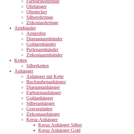
Farbsteinohrringe
Ohrhänger
Ohrstecker
Silberohrringe
Zirkoniaohrringe
Armbänder
Armreifen
Diamantarmbänder
Goldarmbänder
Perlenarmbänder
Zirkoniaarmbänder
Ketten
Silberketten
Anhänger
Anhänger mit Kette
Buchstabenanhänger
Diamantanhänger
Farbsteinanhänger
Goldanhänger
Silberanhänger
Gravurplatten
Zirkoniaanhänger
Kreuz Anhänger
Kreuz Anhänger Silber
Kreuz Anhänger Gold