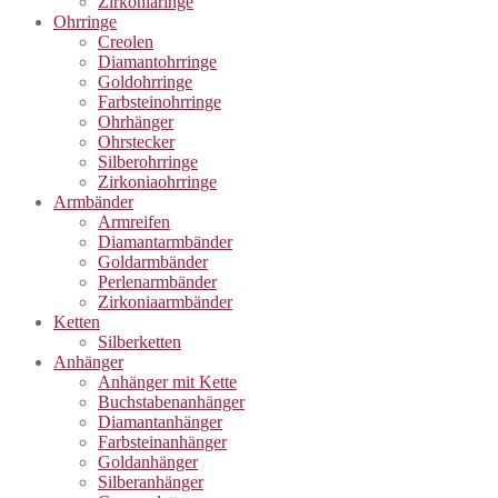
Zirkoniaringe
Ohrringe
Creolen
Diamantohrringe
Goldohrringe
Farbsteinohrringe
Ohrhänger
Ohrstecker
Silberohrringe
Zirkoniaohrringe
Armbänder
Armreifen
Diamantarmbänder
Goldarmbänder
Perlenarmbänder
Zirkoniaarmbänder
Ketten
Silberketten
Anhänger
Anhänger mit Kette
Buchstabenanhänger
Diamantanhänger
Farbsteinanhänger
Goldanhänger
Silberanhänger