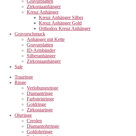
Gravurplatten
Zirkoniaanhänger
Kreuz Anhänger
Kreuz Anhänger Silber
Kreuz Anhänger Gold
Orthodox Kreuz Anhänger
Gravurschmuck
Anhänger mit Kette
Gravurplatten
ID-Armbänder
Silberanhänger
Zirkoniaanhänger
Sale
Trauringe
Ringe
Verlobungsringe
Diamantringe
Farbsteinringe
Goldringe
Zirkoniaringe
Ohrringe
Creolen
Diamantohrringe
Goldohrringe