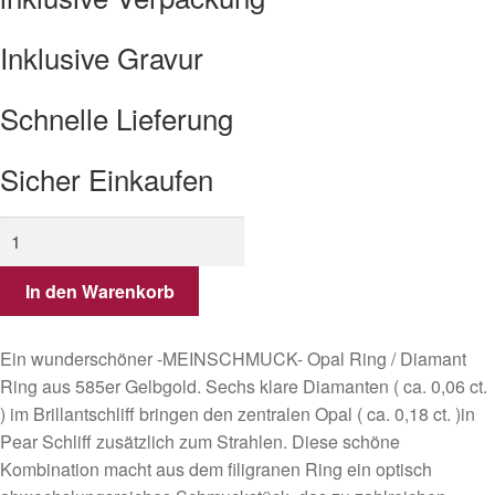
Inklusive Gravur
Schnelle Lieferung
Sicher Einkaufen
Ring
aus
585er
In den Warenkorb
Gold
mit
Ein wunderschöner -MEINSCHMUCK- Opal Ring / Diamant
Diamanten
Ring aus 585er Gelbgold. Sechs klare Diamanten ( ca. 0,06 ct.
und
) im Brillantschliff bringen den zentralen Opal ( ca. 0,18 ct. )in
Opal.
Pear Schliff zusätzlich zum Strahlen. Diese schöne
Menge
Kombination macht aus dem filigranen Ring ein optisch