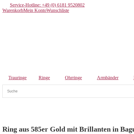
Service-Hotline: +49 (0) 6181 9520802
Warenkorb
Mein Konto
Wunschliste
Trauringe
Ringe
Ohrringe
Armbänder
Ring aus 585er Gold mit Brillanten in Bagu