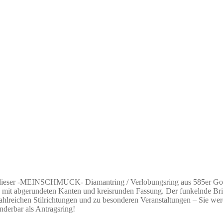
dieser -MEINSCHMUCK- Diamantring / Verlobungsring aus 585er Gold. 
mit abgerundeten Kanten und kreisrunden Fassung. Der funkelnde Brilla
hlreichen Stilrichtungen und zu besonderen Veranstaltungen – Sie werde
nderbar als Antragsring!