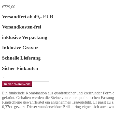
€
729,00
Versandfrei ab
49,- EUR
Versandkosten-frei
inklusive Verpackung
Inklusive Gravur
Schnelle Lieferung
Sicher Einkaufen
Ring
aus
In den Warenkorb
585er
Gold
Ein funkelnde Kombination aus quadratischer und kreisrunder Form 
mit
gekrönt. Gehalten werden die Steine von einer quadratischen Fassung 
Brillanten
Ringschiene gewährleistet ein angenehmes Tragegefühl. Er passt zu za
in
0,37ct. geziert. Dieser wunderschöne Brillantring eignet sich auch wu
Baguette-