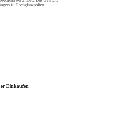
tsprechend gestempelt. Das Gewicht
ngers ist Hochglanzpoliert.
her Einkaufen