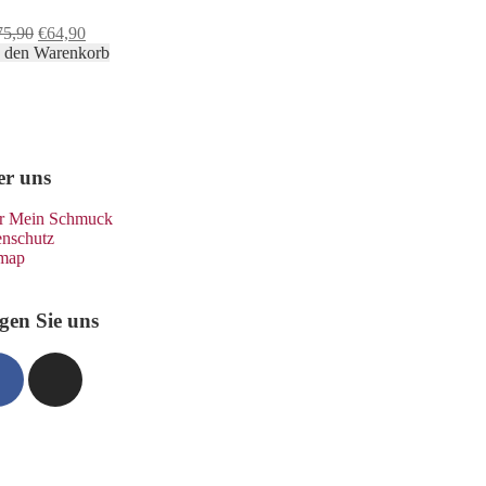
75,90
€
64,90
n den Warenkorb
er uns
r Mein Schmuck
enschutz
emap
gen Sie uns