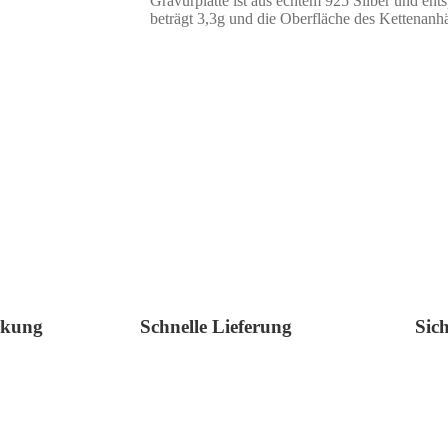
Gravurplatte ist aus echtem 925 Silber und en
beträgt 3,3g und die Oberfläche des Kettenanhä
ckung
Schnelle Lieferung
Sic