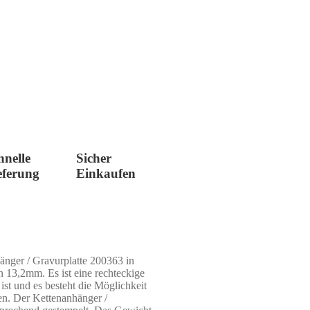
hnelle
Sicher
eferung
Einkaufen
er / Gravurplatte 200363 in
 13,2mm. Es ist eine rechteckige
st und es besteht die Möglichkeit
en. Der Kettenanhänger /