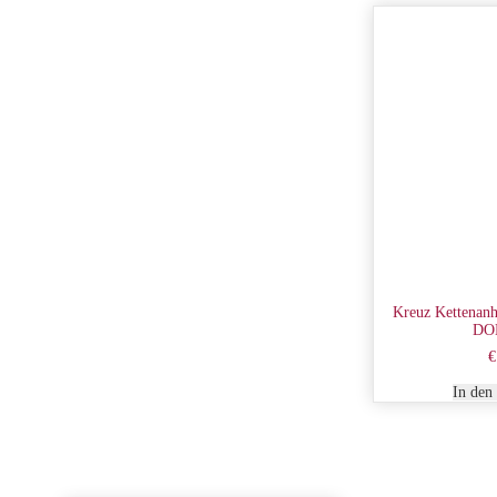
Kreuz Kettenanh
DO
€
In den