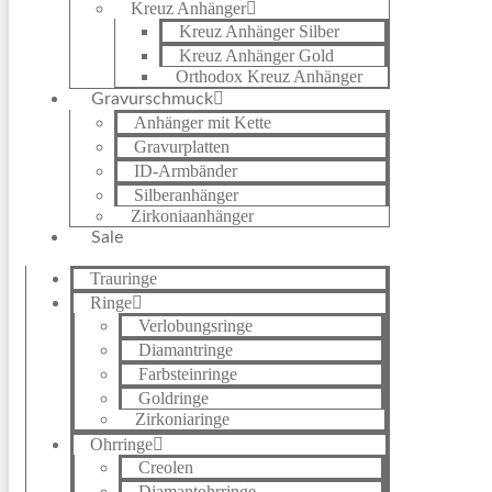
Kreuz Anhänger
Kreuz Anhänger Silber
Kreuz Anhänger Gold
Orthodox Kreuz Anhänger
Gravurschmuck
Anhänger mit Kette
Gravurplatten
ID-Armbänder
Silberanhänger
Zirkoniaanhänger
Sale
Trauringe
Ringe
Verlobungsringe
Diamantringe
Farbsteinringe
Goldringe
Zirkoniaringe
Ohrringe
Creolen
Diamantohrringe