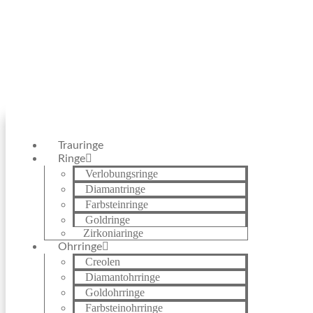
Service-Hotline: +49 (0) 6181 9520802
Trauringe
Ringe
Verlobungsringe
Diamantringe
Farbsteinringe
Goldringe
Zirkoniaringe
Ohrringe
Creolen
Diamantohrringe
Goldohrringe
Farbsteinohrringe