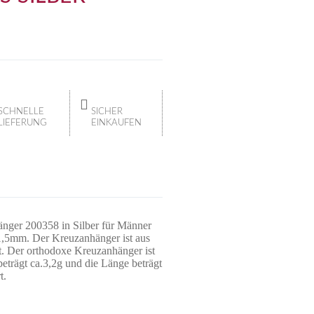
SCHNELLE
SICHER
LIEFERUNG
EINKAUFEN
er 200358 in Silber für Männer
1,5mm. Der Kreuzanhänger ist aus
t. Der orthodoxe Kreuzanhänger ist
beträgt ca.3,2g und die Länge beträgt
t.