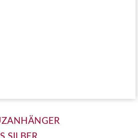
UZANHÄNGER
S SILBER