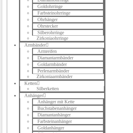
Goldohrringe
Farbsteinohrringe
Ohrhänger
Ohrstecker
Silberohrringe
Zirkoniaohrringe
Armbänder
Armreifen
Diamantarmbänder
Goldarmbänder
Perlenarmbänder
Zirkoniaarmbänder
Ketten
Silberketten
Anhänger
Anhänger mit Kette
Buchstabenanhänger
Diamantanhänger
Farbsteinanhänger
Goldanhänger