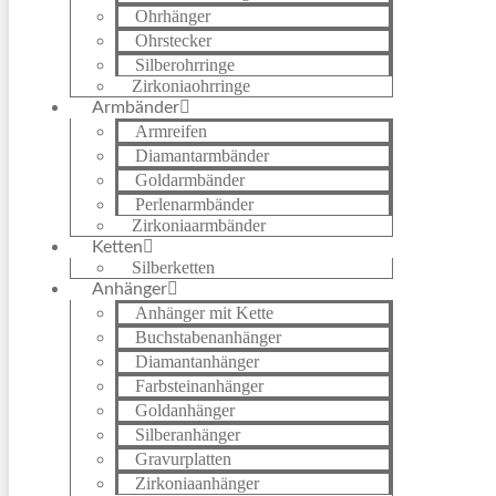
Ohrhänger
Ohrstecker
Silberohrringe
Zirkoniaohrringe
Armbänder
Armreifen
Diamantarmbänder
Goldarmbänder
Perlenarmbänder
Zirkoniaarmbänder
Ketten
Silberketten
Anhänger
Anhänger mit Kette
Buchstabenanhänger
Diamantanhänger
Farbsteinanhänger
Goldanhänger
Silberanhänger
Gravurplatten
Zirkoniaanhänger