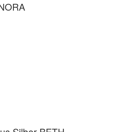
r NORA
aus Silber BETH