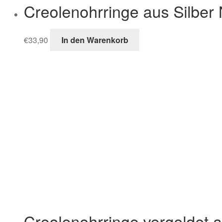
Creolenohrringe aus Silbe
€
33,90
In den Warenkorb
Creolenohrringe vergoldet 