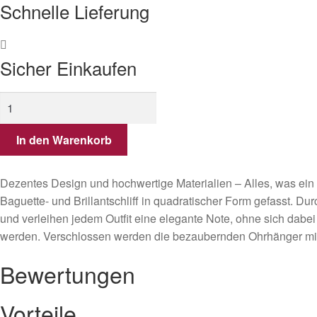
Schnelle Lieferung
Sicher Einkaufen
Ohrstecker
quadratische
Form
In den Warenkorb
aus
Weißgold
Dezentes Design und hochwertige Materialien – Alles, was ei
mit
Baguette- und Brillantschliff in quadratischer Form gefasst. 
Diamanten
und verleihen jedem Outfit eine elegante Note, ohne sich dabei
Menge
werden. Verschlossen werden die bezaubernden Ohrhänger mit 
Bewertungen
Vorteile