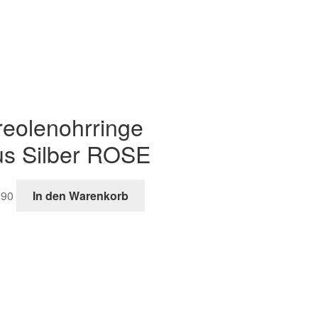
reolenohrringe
us Silber ROSE
,90
In den Warenkorb