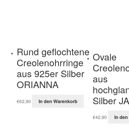
Rund geflochtene
Ovale
Creolenohrringe
Creoleno
aus 925er Silber
aus
ORIANNA
hochglan
Silber J
€
62,90
In den Warenkorb
€
42,90
In den