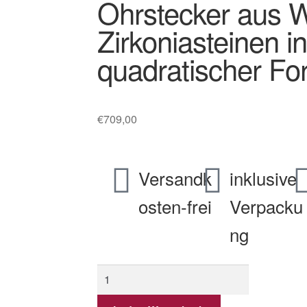
Ohrstecker aus W
Zirkoniasteinen in
quadratischer Fo
€
709,00
Versandk
inklusive
osten-frei
Verpacku
ng