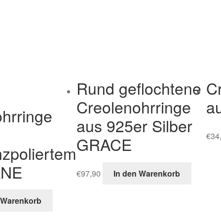
Rund geflochtene
C
Creolenohrringe
a
hrringe
aus 925er Silber
€
34
GRACE
zpoliertem
ANE
€
97,90
In den Warenkorb
 Warenkorb