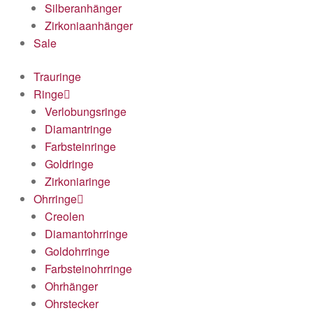
Silberanhänger
Zirkoniaanhänger
Sale
Trauringe
Ringe
Verlobungsringe
Diamantringe
Farbsteinringe
Goldringe
Zirkoniaringe
Ohrringe
Creolen
Diamantohrringe
Goldohrringe
Farbsteinohrringe
Ohrhänger
Ohrstecker