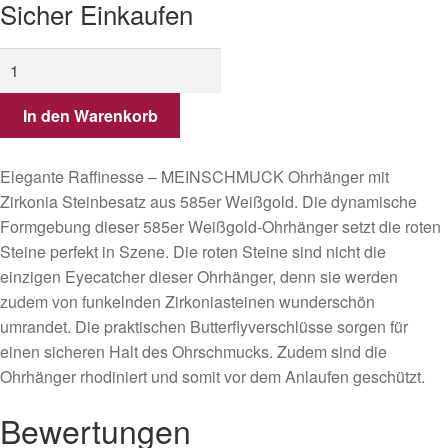
Sicher Einkaufen
Ohrhänger
aus
Gold
In den Warenkorb
mit
roten
Elegante Raffinesse – MEINSCHMUCK Ohrhänger mit
und
Zirkonia Steinbesatz aus 585er Weißgold. Die dynamische
weißen
Formgebung dieser 585er Weißgold-Ohrhänger setzt die roten
Zirkonia
Steine perfekt in Szene. Die roten Steine sind nicht die
Steinen
einzigen Eyecatcher dieser Ohrhänger, denn sie werden
CRIMSONÉA
zudem von funkelnden Zirkoniasteinen wunderschön
Menge
umrandet. Die praktischen Butterflyverschlüsse sorgen für
einen sicheren Halt des Ohrschmucks. Zudem sind die
Ohrhänger rhodiniert und somit vor dem Anlaufen geschützt.
Bewertungen