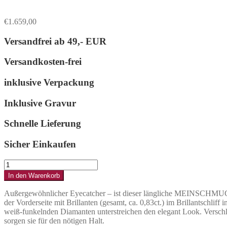
€
1.659,00
Versandfrei ab
49,- EUR
Versandkosten-frei
inklusive Verpackung
Inklusive Gravur
Schnelle Lieferung
Sicher Einkaufen
Länglicher
Ohrring
In den Warenkorb
aus
585er
Außergewöhnlicher Eyecatcher – ist dieser längliche MEINSCHMUCK O
Weißgold
der Vorderseite mit Brillanten (gesamt, ca. 0,83ct.) im Brillantschli
mit
weiß-funkelnden Diamanten unterstreichen den elegant Look. Verschl
Brillanten
sorgen sie für den nötigen Halt.