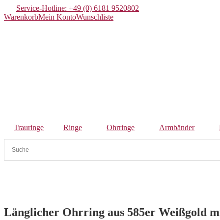
Service-Hotline: +49 (0) 6181 9520802
Warenkorb
Mein Konto
Wunschliste
Trauringe
Ringe
Ohrringe
Armbänder
Länglicher Ohrring aus 585er Weißgold mi