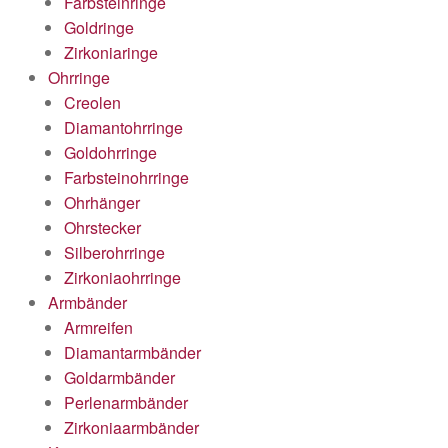
Farbsteinringe
Goldringe
Zirkoniaringe
Ohrringe
Creolen
Diamantohrringe
Goldohrringe
Farbsteinohrringe
Ohrhänger
Ohrstecker
Silberohrringe
Zirkoniaohrringe
Armbänder
Armreifen
Diamantarmbänder
Goldarmbänder
Perlenarmbänder
Zirkoniaarmbänder