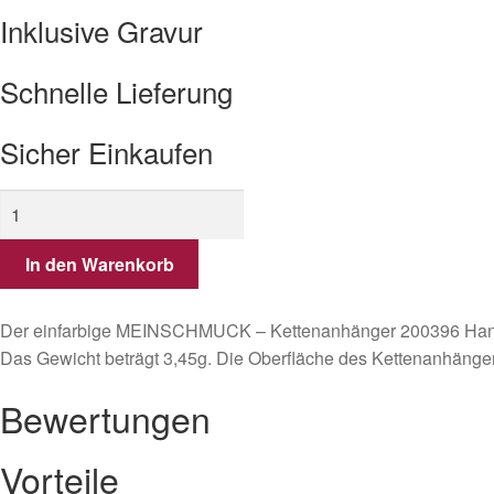
Inklusive Gravur
Schnelle Lieferung
Sicher Einkaufen
Kettenanhänger
Hand
Fatima
In den Warenkorb
aus
Silber
Der einfarbige MEINSCHMUCK – Kettenanhänger 200396 Hand Fat
HAMZARA
Das Gewicht beträgt 3,45g. Die Oberfläche des Kettenanhängers
Menge
Bewertungen
Vorteile