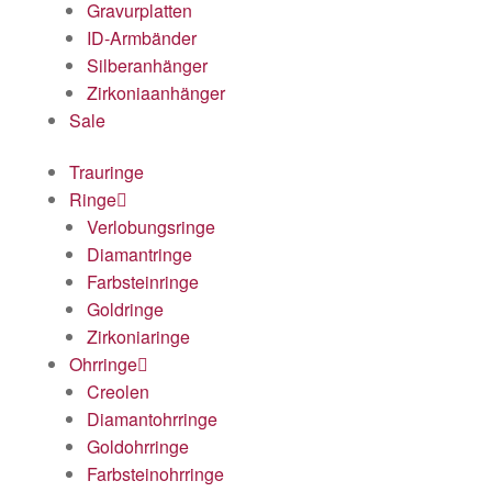
Gravurplatten
ID-Armbänder
Silberanhänger
Zirkoniaanhänger
Sale
Trauringe
Ringe
Verlobungsringe
Diamantringe
Farbsteinringe
Goldringe
Zirkoniaringe
Ohrringe
Creolen
Diamantohrringe
Goldohrringe
Farbsteinohrringe