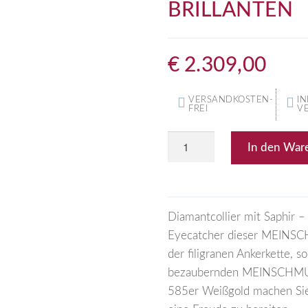
BRILLANTEN
€
2.309,00
VERSANDKOSTEN-
IN
FREI
V
In den War
Diamantcollier mit Saphir –
Eyecatcher dieser MEINSCHM
der filigranen Ankerkette, s
bezaubernden MEINSCHMUCK
585er Weißgold machen Sie 