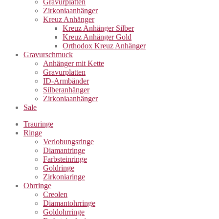
Gravurplatten
Zirkoniaanhänger
Kreuz Anhänger
Kreuz Anhänger Silber
Kreuz Anhänger Gold
Orthodox Kreuz Anhänger
Gravurschmuck
Anhänger mit Kette
Gravurplatten
ID-Armbänder
Silberanhänger
Zirkoniaanhänger
Sale
Trauringe
Ringe
Verlobungsringe
Diamantringe
Farbsteinringe
Goldringe
Zirkoniaringe
Ohrringe
Creolen
Diamantohrringe
Goldohrringe