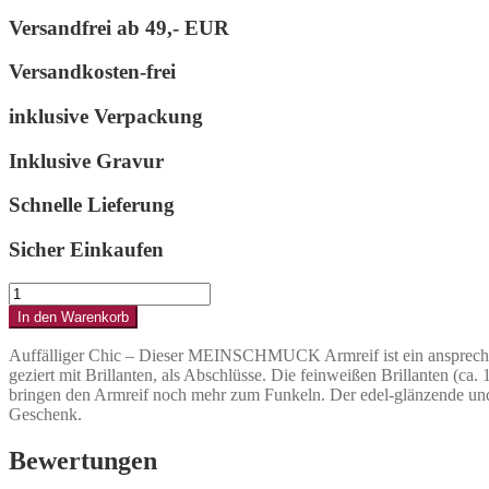
Versandfrei ab
49,- EUR
Versandkosten-frei
inklusive Verpackung
Inklusive Gravur
Schnelle Lieferung
Sicher Einkaufen
Goldarmreif
offen
In den Warenkorb
gestaltet
und
Auffälliger Chic – Dieser MEINSCHMUCK Armreif ist ein ansprechende
besitzt
geziert mit Brillanten, als Abschlüsse. Die feinweißen Brillanten (ca
quadratische
bringen den Armreif noch mehr zum Funkeln. Der edel-glänzende und 
Fassunge,
Geschenk.
geziert
mit
Bewertungen
Brillanten
als