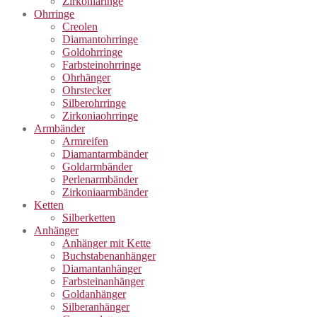
Zirkoniaringe
Ohrringe
Creolen
Diamantohrringe
Goldohrringe
Farbsteinohrringe
Ohrhänger
Ohrstecker
Silberohrringe
Zirkoniaohrringe
Armbänder
Armreifen
Diamantarmbänder
Goldarmbänder
Perlenarmbänder
Zirkoniaarmbänder
Ketten
Silberketten
Anhänger
Anhänger mit Kette
Buchstabenanhänger
Diamantanhänger
Farbsteinanhänger
Goldanhänger
Silberanhänger