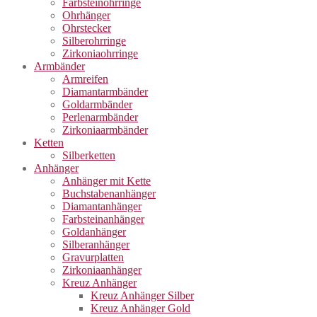
Farbsteinohrringe
Ohrhänger
Ohrstecker
Silberohrringe
Zirkoniaohrringe
Armbänder
Armreifen
Diamantarmbänder
Goldarmbänder
Perlenarmbänder
Zirkoniaarmbänder
Ketten
Silberketten
Anhänger
Anhänger mit Kette
Buchstabenanhänger
Diamantanhänger
Farbsteinanhänger
Goldanhänger
Silberanhänger
Gravurplatten
Zirkoniaanhänger
Kreuz Anhänger
Kreuz Anhänger Silber
Kreuz Anhänger Gold