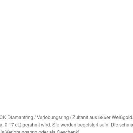
K Diamantring / Verlobungsring / Zultanit aus 585er Weißgold. 
( ca. 0,17 ct.) gerahmt wird. Sie werden begeistert sein! Die s
als Verlobungsring oder als Geschenk!