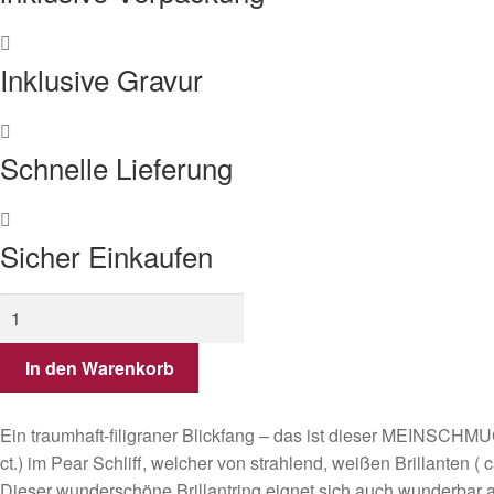
Inklusive Gravur
Schnelle Lieferung
Sicher Einkaufen
Diamantring
/
Verlobungsring
In den Warenkorb
aus
Weißgold
Ein traumhaft-filigraner Blickfang – das ist dieser MEINSCHMUC
mit
ct.) im Pear Schliff, welcher von strahlend, weißen Brillanten 
einen
Dieser wunderschöne Brillantring eignet sich auch wunderbar 