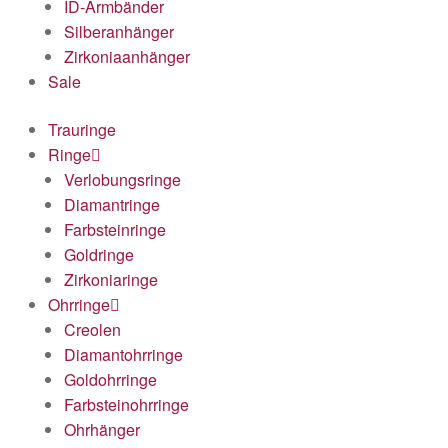
ID-Armbänder
Silberanhänger
Zirkoniaanhänger
Sale
Trauringe
Ringe
Verlobungsringe
Diamantringe
Farbsteinringe
Goldringe
Zirkoniaringe
Ohrringe
Creolen
Diamantohrringe
Goldohrringe
Farbsteinohrringe
Ohrhänger