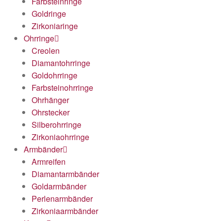
Farbsteinringe
Goldringe
Zirkoniaringe
Ohrringe
Creolen
Diamantohrringe
Goldohrringe
Farbsteinohrringe
Ohrhänger
Ohrstecker
Silberohrringe
Zirkoniaohrringe
Armbänder
Armreifen
Diamantarmbänder
Goldarmbänder
Perlenarmbänder
Zirkoniaarmbänder