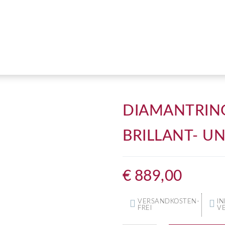
DIAMANTRING
BRILLANT- U
€
889,00
VERSANDKOSTEN-
IN
FREI
V