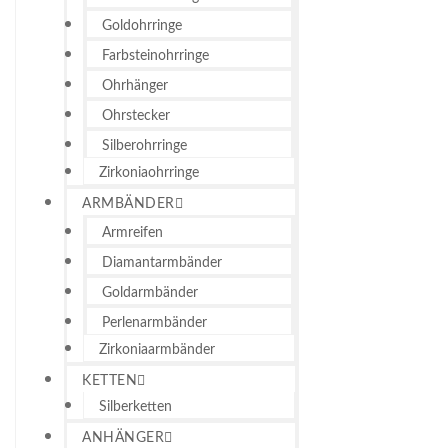
Goldohrringe
Farbsteinohrringe
Ohrhänger
Ohrstecker
Silberohrringe
Zirkoniaohrringe
ARMBÄNDER
Armreifen
Diamantarmbänder
Goldarmbänder
Perlenarmbänder
Zirkoniaarmbänder
KETTEN
Silberketten
ANHÄNGER