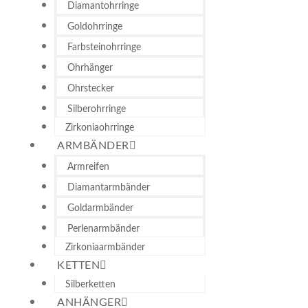
Diamantohrringe
Goldohrringe
Farbsteinohrringe
Ohrhänger
Ohrstecker
Silberohrringe
Zirkoniaohrringe
ARMBÄNDER
Armreifen
Diamantarmbänder
Goldarmbänder
Perlenarmbänder
Zirkoniaarmbänder
KETTEN
Silberketten
ANHÄNGER