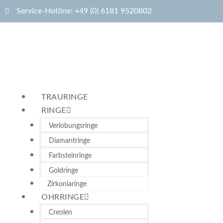
Service-Hotline: +49 (0) 6181 9520802
TRAURINGE
RINGE
Verlobungsringe
Diamantringe
Farbsteinringe
Goldringe
Zirkoniaringe
OHRRINGE
Creolen