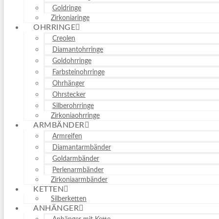
Goldringe
Zirkoniaringe
OHRRINGE
Creolen
Diamantohrringe
Goldohrringe
Farbsteinohrringe
Ohrhänger
Ohrstecker
Silberohrringe
Zirkoniaohrringe
ARMBÄNDER
Armreifen
Diamantarmbänder
Goldarmbänder
Perlenarmbänder
Zirkoniaarmbänder
KETTEN
Silberketten
ANHÄNGER