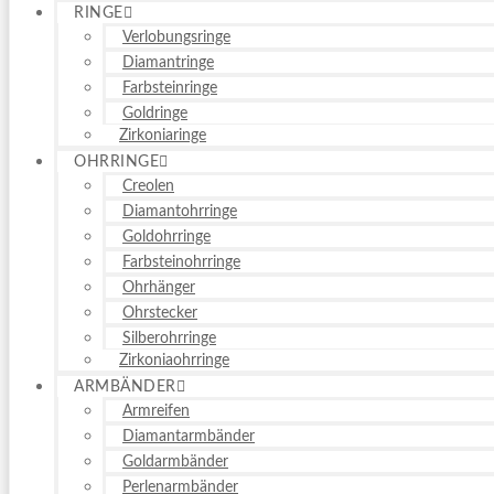
RINGE
Verlobungsringe
Diamantringe
Farbsteinringe
Goldringe
Zirkoniaringe
OHRRINGE
Creolen
Diamantohrringe
Goldohrringe
Farbsteinohrringe
Ohrhänger
Ohrstecker
Silberohrringe
Zirkoniaohrringe
ARMBÄNDER
Armreifen
Diamantarmbänder
Goldarmbänder
Perlenarmbänder