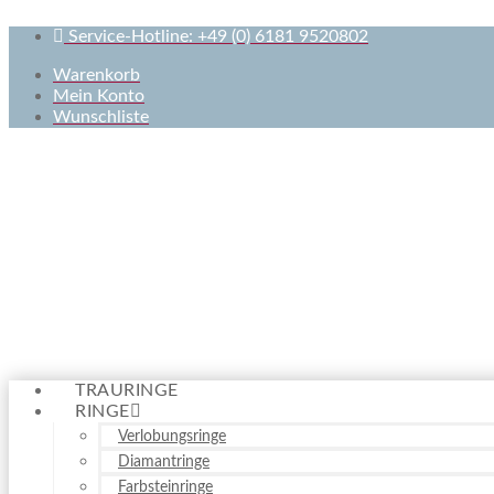
Service-Hotline: +49 (0) 6181 9520802
Warenkorb
Mein Konto
Wunschliste
TRAURINGE
RINGE
Verlobungsringe
Diamantringe
Farbsteinringe