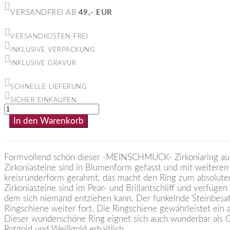
VERSANDFREI AB
49,- EUR
VERSANDKOSTEN-FREI
INKLUSIVE VERPACKUNG
INKLUSIVE GRAVUR
SCHNELLE LIEFERUNG
SICHER EINKAUFEN
Damenring
aus
In den Warenkorb
585er
Gold
mit
Steinen
Formvollend schön dieser -MEINSCHMUCK- Zirkoniaring au
Zirkonia
Zirkoniasteine sind in Blumenform gefasst und mit weiteren 
in
kreisrunderform gerahmt, das macht den Ring zum absolute
Blumenform
Zirkoniasteine sind im Pear- und Brillantschliff und verfüge
Menge
dem sich niemand entziehen kann. Der funkelnde Steinbesatz
Ringschiene weiter fort. Die Ringschiene gewährleistet ein
Dieser wunderschöne Ring eignet sich auch wunderbar als Ge
Rotgold und Weißgold erhältlich.