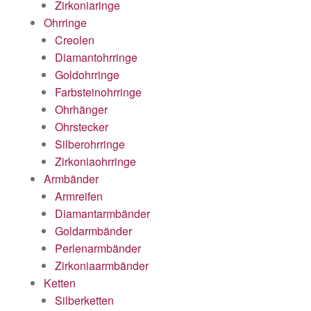
Zirkoniaringe
Ohrringe
Creolen
Diamantohrringe
Goldohrringe
Farbsteinohrringe
Ohrhänger
Ohrstecker
Silberohrringe
Zirkoniaohrringe
Armbänder
Armreifen
Diamantarmbänder
Goldarmbänder
Perlenarmbänder
Zirkoniaarmbänder
Ketten
Silberketten