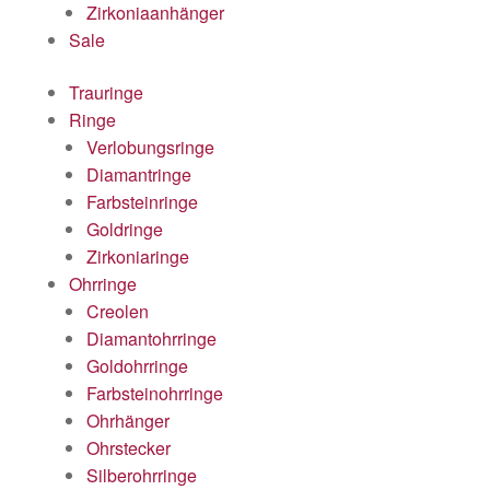
Zirkoniaanhänger
Sale
Trauringe
Ringe
Verlobungsringe
Diamantringe
Farbsteinringe
Goldringe
Zirkoniaringe
Ohrringe
Creolen
Diamantohrringe
Goldohrringe
Farbsteinohrringe
Ohrhänger
Ohrstecker
Silberohrringe