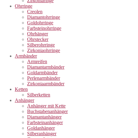
Zirkoniaringe
Ohrringe
Creolen
Diamantohrringe
Goldohrringe
Farbsteinohrringe
Ohrhänger
Ohrstecker
Silberohrringe
Zirkoniaohrringe
Armbänder
Armreifen
Diamantarmbänder
Goldarmbänder
Perlenarmbänder
Zirkoniaarmbänder
Ketten
Silberketten
Anhänger
Anhänger mit Kette
Buchstabenanhänger
Diamantanhänger
Farbsteinanhänger
Goldanhänger
Silberanhänger