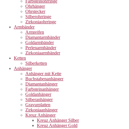
Farbsteinohrringe
Ohrhänger
Ohrstecker
Silberohrringe
Zirkoniaohrringe
Armbänder
Armreifen
Diamantarmbänder
Goldarmbänder
Perlenarmbänder
Zirkoniaarmbänder
Ketten
Silberketten
Anhänger
Anhänger mit Kette
Buchstabenanhänger
Diamantanhänger
Farbsteinanhänger
Goldanhänger
Silberanhänger
Gravurplatten
Zirkoniaanhänger
Kreuz Anhänger
Kreuz Anhänger Silber
Kreuz Anhänger Gold