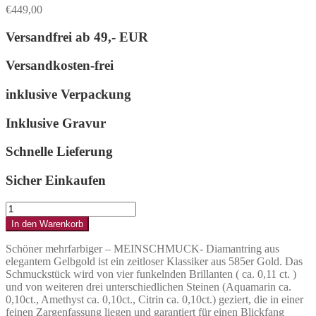
€
449,00
Versandfrei ab
49,- EUR
Versandkosten-frei
inklusive Verpackung
Inklusive Gravur
Schnelle Lieferung
Sicher Einkaufen
Brillantring
aus
In den Warenkorb
585er
Gold
Schöner mehrfarbiger – MEINSCHMUCK- Diamantring aus
mit
elegantem Gelbgold ist ein zeitloser Klassiker aus 585er Gold. Das
unterschiedlichen
Schmuckstück wird von vier funkelnden Brillanten ( ca. 0,11 ct. )
Steinen.
und von weiteren drei unterschiedlichen Steinen (Aquamarin ca.
Menge
0,10ct., Amethyst ca. 0,10ct., Citrin ca. 0,10ct.) geziert, die in einer
feinen Zargenfassung liegen und garantiert für einen Blickfang