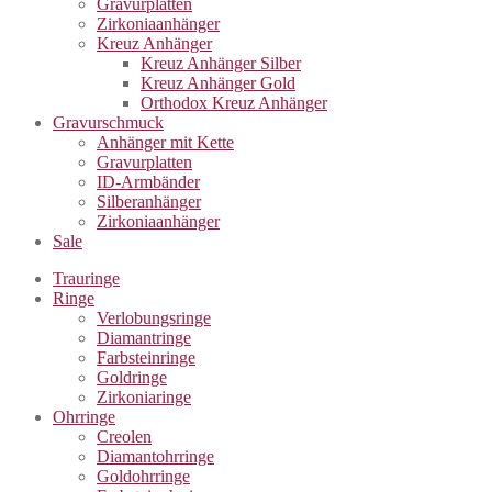
Gravurplatten
Zirkoniaanhänger
Kreuz Anhänger
Kreuz Anhänger Silber
Kreuz Anhänger Gold
Orthodox Kreuz Anhänger
Gravurschmuck
Anhänger mit Kette
Gravurplatten
ID-Armbänder
Silberanhänger
Zirkoniaanhänger
Sale
Trauringe
Ringe
Verlobungsringe
Diamantringe
Farbsteinringe
Goldringe
Zirkoniaringe
Ohrringe
Creolen
Diamantohrringe
Goldohrringe