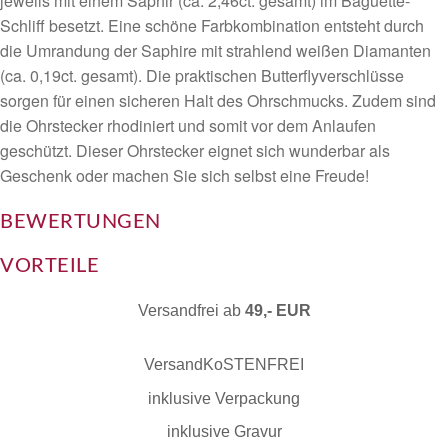
jeweils mit einem Saphir (ca. 2,46ct. gesamt) im Baguette-
Baguetteschliff
Schliff besetzt. Eine schöne Farbkombination entsteht durch
Menge
die Umrandung der Saphire mit strahlend weißen Diamanten
(ca. 0,19ct. gesamt). Die praktischen Butterflyverschlüsse
sorgen für einen sicheren Halt des Ohrschmucks. Zudem sind
die Ohrstecker rhodiniert und somit vor dem Anlaufen
geschützt. Dieser Ohrstecker eignet sich wunderbar als
Geschenk oder machen Sie sich selbst eine Freude!
BEWERTUNGEN
VORTEILE
Versandfrei ab
49,- EUR
VersandKoSTENFREI
inklusive Verpackung
inklusive Gravur