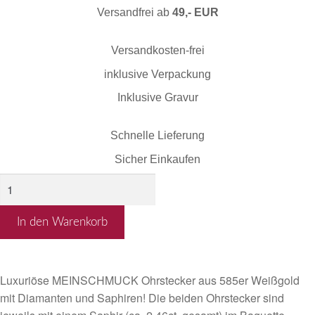
Versandfrei ab
49,- EUR
Versandkosten-frei
inklusive Verpackung
Inklusive Gravur
Schnelle Lieferung
Sicher Einkaufen
Brillant
Ohrstecker
aus
In den Warenkorb
585er
Weißgold
mit
Luxuriöse MEINSCHMUCK Ohrstecker aus 585er Weißgold
Saphir
mit Diamanten und Saphiren! Die beiden Ohrstecker sind
im