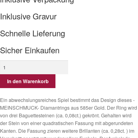
Inklusive Gravur
Schnelle Lieferung
Sicher Einkaufen
Baguette
Diamant
Ring
In den Warenkorb
aus
585er
Ein abwechslungsreiches Spiel bestimmt das Design dieses -
Gold.
MEINSCHMUCK- Diamantrings aus 585er Gold. Der Ring wird
Menge
von drei Baguettesteinen (ca. 0,08ct.) gekrönt. Gehalten wird
der Stein von einer quadratischen Fassung mit abgerundeten
Kanten. Die Fassung zieren weitere Brillanten (ca. 0,28ct. ) im