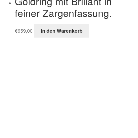
Goldring mit Brillant in
feiner Zargenfassung.
€
659,00
In den Warenkorb