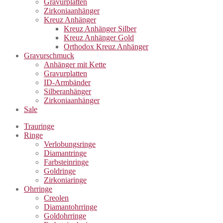
Gravurplatten
Zirkoniaanhänger
Kreuz Anhänger
Kreuz Anhänger Silber
Kreuz Anhänger Gold
Orthodox Kreuz Anhänger
Gravurschmuck
Anhänger mit Kette
Gravurplatten
ID-Armbänder
Silberanhänger
Zirkoniaanhänger
Sale
Trauringe
Ringe
Verlobungsringe
Diamantringe
Farbsteinringe
Goldringe
Zirkoniaringe
Ohrringe
Creolen
Diamantohrringe
Goldohrringe