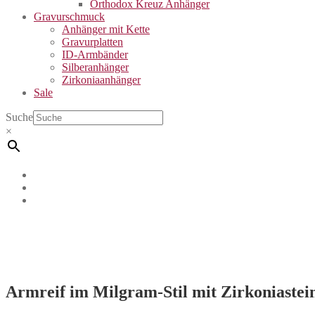
Orthodox Kreuz Anhänger
Gravurschmuck
Anhänger mit Kette
Gravurplatten
ID-Armbänder
Silberanhänger
Zirkoniaanhänger
Sale
Suche
×
Armreif im Milgram-Stil mit Zirkoniastei