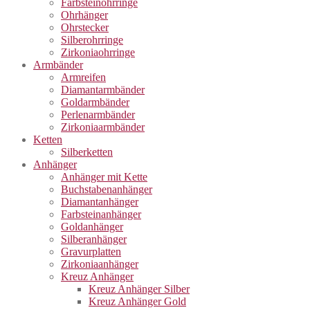
Farbsteinohrringe
Ohrhänger
Ohrstecker
Silberohrringe
Zirkoniaohrringe
Armbänder
Armreifen
Diamantarmbänder
Goldarmbänder
Perlenarmbänder
Zirkoniaarmbänder
Ketten
Silberketten
Anhänger
Anhänger mit Kette
Buchstabenanhänger
Diamantanhänger
Farbsteinanhänger
Goldanhänger
Silberanhänger
Gravurplatten
Zirkoniaanhänger
Kreuz Anhänger
Kreuz Anhänger Silber
Kreuz Anhänger Gold