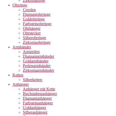
Zirkoniaringe
Ohrringe
Creolen
Diamantohrringe
Goldohrringe
Farbsteinohrringe
Ohrhänger
Ohrstecker
Silberohrringe
Zirkoniaohrringe
Armbänder
Armreifen
Diamantarmbänder
Goldarmbänder
Perlenarmbänder
Zirkoniaarmbänder
Ketten
Silberketten
Anhänger
Anhänger mit Kette
Buchstabenanhänger
Diamantanhänger
Farbsteinanhänger
Goldanhänger
Silberanhänger