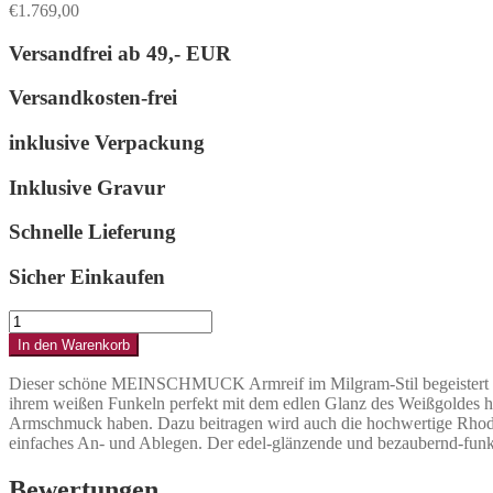
€
1.769,00
Versandfrei ab
49,- EUR
Versandkosten-frei
inklusive Verpackung
Inklusive Gravur
Schnelle Lieferung
Sicher Einkaufen
Armreif
im
In den Warenkorb
Milgram-
Stil
Dieser schöne MEINSCHMUCK Armreif im Milgram-Stil begeistert mit se
mit
ihrem weißen Funkeln perfekt mit dem edlen Glanz des Weißgoldes ha
Zirkoniasteinen
Armschmuck haben. Dazu beitragen wird auch die hochwertige Rhodini
aus
einfaches An- und Ablegen. Der edel-glänzende und bezaubernd-funkel
Gold
Menge
Bewertungen