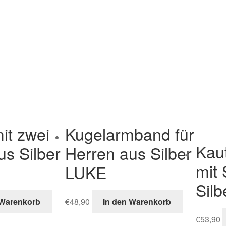
it zwei
Kugelarmband für
Kau
us Silber
Herren aus Silber
mit
LUKE
Sil
 Warenkorb
€
48,90
In den Warenkorb
€
53,90