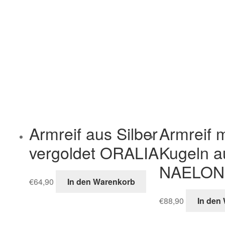
Armreif aus Silber
Armreif m
vergoldet ORALIA
Kugeln a
NAELON
€
64,90
In den Warenkorb
€
88,90
In den