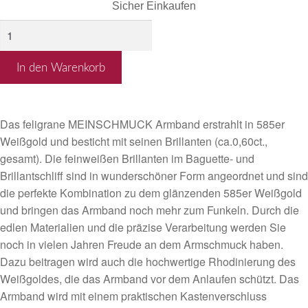
Sicher Einkaufen
Armband
aus
Weißgold
In den Warenkorb
Diamanten
im
Baguette-
Das feligrane MEINSCHMUCK Armband erstrahlt in 585er
und
Weißgold und besticht mit seinen Brillanten (ca.0,60ct.,
Brillantschliff
gesamt). Die feinweißen Brillanten im Baguette- und
Menge
Brillantschliff sind in wunderschöner Form angeordnet und sind
die perfekte Kombination zu dem glänzenden 585er Weißgold
und bringen das Armband noch mehr zum Funkeln. Durch die
edlen Materialien und die präzise Verarbeitung werden Sie
noch in vielen Jahren Freude an dem Armschmuck haben.
Dazu beitragen wird auch die hochwertige Rhodinierung des
Weißgoldes, die das Armband vor dem Anlaufen schützt. Das
Armband wird mit einem praktischen Kastenverschluss