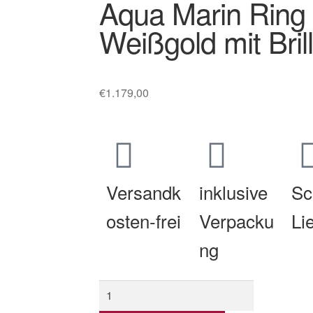
Aqua Marin Ring
Weißgold mit Bril
€
1.179,00
Versandk
inklusive
Sc
osten-frei
Verpacku
Li
ng