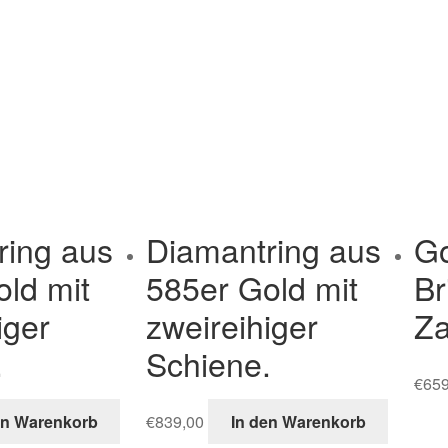
ring aus
Diamantring aus
Go
ld mit
585er Gold mit
Br
iger
zweireihiger
Za
.
Schiene.
€
659
en Warenkorb
€
839,00
In den Warenkorb