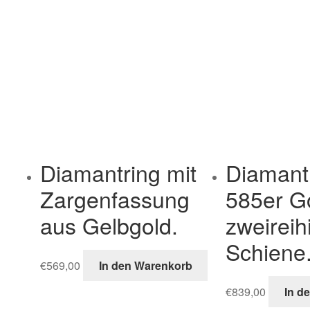
Diamantring mit
Diamant
Zargenfassung
585er Go
aus Gelbgold.
zweireih
Schiene
€
569,00
In den Warenkorb
€
839,00
In d