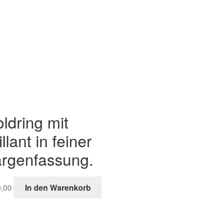
ldring mit
illant in feiner
rgenfassung.
,00
In den Warenkorb