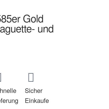
585er Gold
Baguette- und
hnelle
Sicher
eferung
Einkaufe