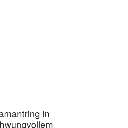
amantring in
hwungvollem