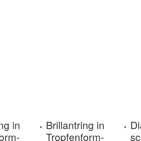
ing in
Brillantring in
Di
form-
Tropfenform-
sc