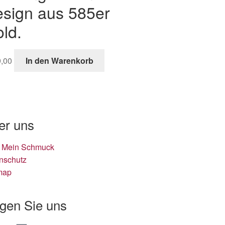
sign aus 585er
ld.
,00
In den Warenkorb
er uns
 Mein Schmuck
nschutz
map
lgen Sie uns