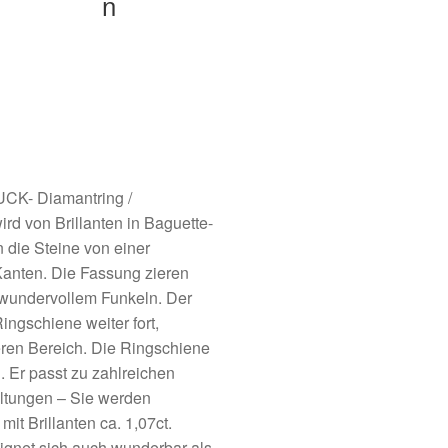
n
CK- Diamantring /
rd von Brillanten in Baguette-
n die Steine von einer
anten. Die Fassung zieren
t wundervollem Funkeln. Der
Ringschiene weiter fort,
eren Bereich. Die Ringschiene
 Er passt zu zahlreichen
altungen – Sie werden
mit Brillanten ca. 1,07ct.
eignet sich auch wunderbar als