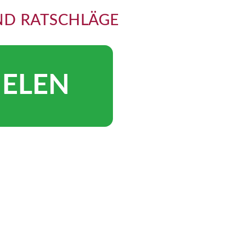
UND RATSCHLÄGE
PIELEN