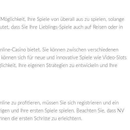
öglichkeit, Ihre Spiele von überall aus zu spielen, solange
tet, dass Sie Ihre Lieblings-Spiele auch auf Reisen oder in
n Online-Casino bietet. Sie können zwischen verschiedenen
e können sich für neue und innovative Spiele wie Video-Slots
ichkeit, Ihre eigenen Strategien zu entwickeln und Ihre
ne zu profitieren, müssen Sie sich registrieren und ein
tigen und Ihre ersten Spiele spielen. Beachten Sie, dass NV
nen die ersten Schritte zu erleichtern.