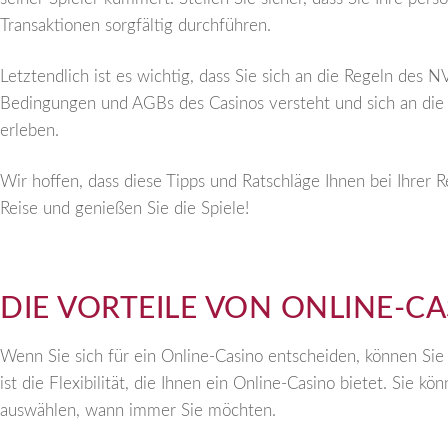
Transaktionen sorgfältig durchführen.
Letztendlich ist es wichtig, dass Sie sich an die Regeln des NV
Bedingungen und AGBs des Casinos versteht und sich an die R
erleben.
Wir hoffen, dass diese Tipps und Ratschläge Ihnen bei Ihrer R
Reise und genießen Sie die Spiele!
DIE VORTEILE VON ONLINE-C
Wenn Sie sich für ein Online-Casino entscheiden, können Sie 
ist die Flexibilität, die Ihnen ein Online-Casino bietet. Sie k
auswählen, wann immer Sie möchten.