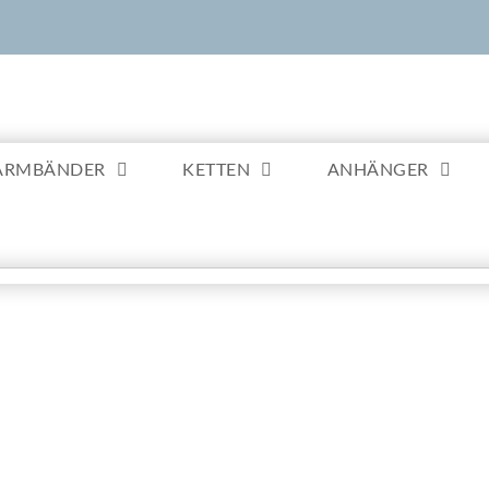
ARMBÄNDER
KETTEN
ANHÄNGER